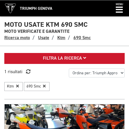
MENU
TRIUMPH GENOVA
MOTO USATE KTM 690 SMC
MOTO VERIFICATE E GARANTITE
Ricerca moto
Usate
Ktm
690 Smc
FILTRA LA RICERCA
1 risultati
Ktm
690 Smc
1/2