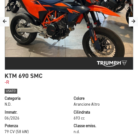
KTM 690 SMC
-R
USATO
Categoria
Colore
N.D.
Arancione Altro
Immatr.
Cilindrata
06/2026
693 cc
Potenza
Classe emiss.
79 CV (58 kW)
n.d.