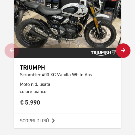
Mot
col
€ 
SCO
TRIUMPH
Scrambler 400 XC Vanilla White Abs
Moto n.d. usata
colore bianco
€ 5.990
SCOPRI DI PIÙ