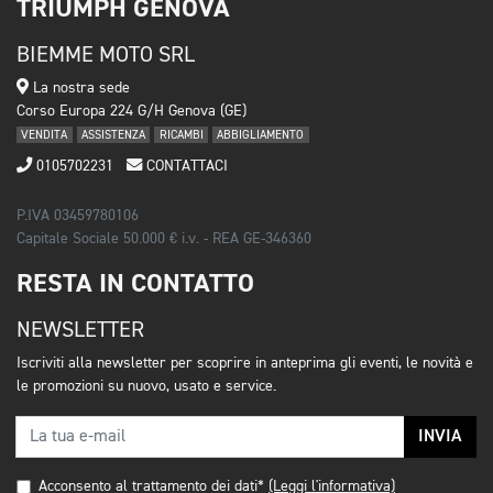
TRIUMPH GENOVA
BIEMME MOTO SRL
La nostra sede
Corso Europa 224 G/H Genova (GE)
VENDITA
ASSISTENZA
RICAMBI
ABBIGLIAMENTO
0105702231
CONTATTACI
P.IVA 03459780106
Capitale Sociale 50.000 € i.v. - REA GE-346360
RESTA IN CONTATTO
NEWSLETTER
Iscriviti alla newsletter per scoprire in anteprima gli eventi, le novità e
le promozioni su nuovo, usato e service.
INVIA
Acconsento al trattamento dei dati*
(Leggi l'informativa)