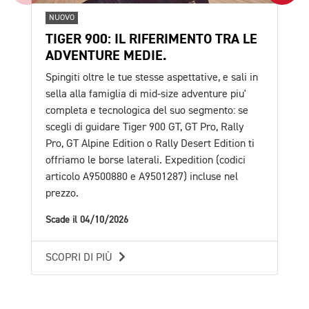
NUOVO
NU
TIGER 900: IL RIFERIMENTO TRA LE
TR
ADVENTURE MEDIE.
TU
Spingiti oltre le tue stesse aspettative, e sali in
E' 
sella alla famiglia di mid-size adventure piu'
pro
completa e tecnologica del suo segmento: se
esc
scegli di guidare Tiger 900 GT, GT Pro, Rally
val
Pro, GT Alpine Edition o Rally Desert Edition ti
in 
offriamo le borse laterali. Expedition (codici
Sca
articolo A9500880 e A9501287) incluse nel
prezzo.
SC
Scade il 04/10/2026
SCOPRI DI PIÙ