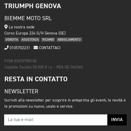
TRIUMPH GENOVA
BIEMME MOTO SRL
La nostra sede
Corso Europa 224 G/H Genova (GE)
VENDITA
ASSISTENZA
RICAMBI
ABBIGLIAMENTO
0105702231
CONTATTACI
P.IVA 03459780106
Capitale Sociale 50.000 € i.v. - REA GE-346360
RESTA IN CONTATTO
NEWSLETTER
Iscriviti alla newsletter per scoprire in anteprima gli eventi, le novità e
le promozioni su nuovo, usato e service.
INVIA