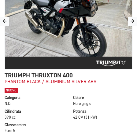
TRIUMPH THRUXTON 400
PHANTOM BLACK / ALUMINIUM SILVER ABS
NUOVO
Categoria
Colore
N.D.
Nero grigio
Cilindrata
Potenza
398 cc
42 CV (31 kW)
Classe emiss.
Euro 5