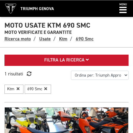
MENU
TRIUMPH GENOVA
MOTO USATE KTM 690 SMC
MOTO VERIFICATE E GARANTITE
Ricerca moto
Usate
Ktm
690 Smc
FILTRA LA RICERCA
1 risultati
Ktm
690 Smc
1/2