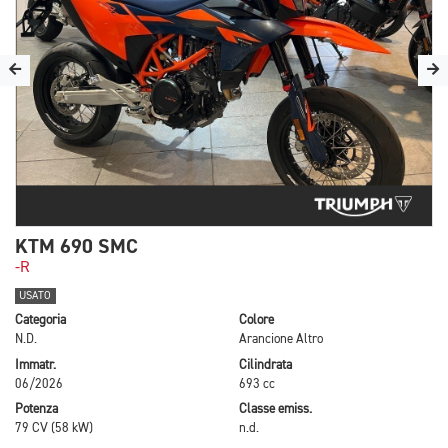
KTM 690 SMC
-R
USATO
Categoria
Colore
N.D.
Arancione Altro
Immatr.
Cilindrata
06/2026
693 cc
Potenza
Classe emiss.
79 CV (58 kW)
n.d.