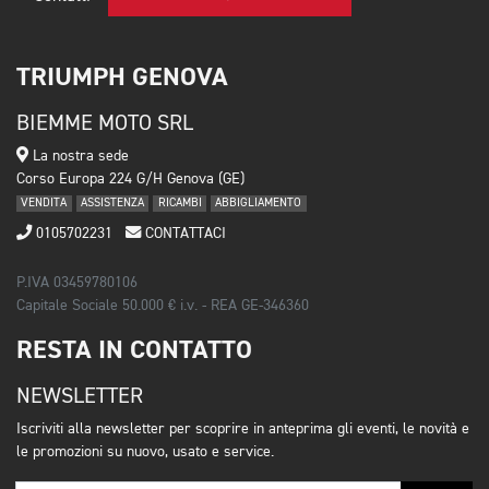
TRIUMPH GENOVA
BIEMME MOTO SRL
La nostra sede
Corso Europa 224 G/H Genova (GE)
VENDITA
ASSISTENZA
RICAMBI
ABBIGLIAMENTO
0105702231
CONTATTACI
P.IVA 03459780106
Capitale Sociale 50.000 € i.v. - REA GE-346360
RESTA IN CONTATTO
NEWSLETTER
Iscriviti alla newsletter per scoprire in anteprima gli eventi, le novità e
le promozioni su nuovo, usato e service.