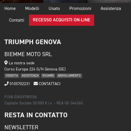
Home
Modelli
Usato
Promozioni
Assistenza
RECESSO ACQUISTI ON-LINE
Contatti
TRIUMPH GENOVA
BIEMME MOTO SRL
La nostra sede
Corso Europa 224 G/H Genova (GE)
VENDITA
ASSISTENZA
RICAMBI
ABBIGLIAMENTO
0105702231
CONTATTACI
P.IVA 03459780106
Capitale Sociale 50.000 € i.v. - REA GE-346360
RESTA IN CONTATTO
NEWSLETTER