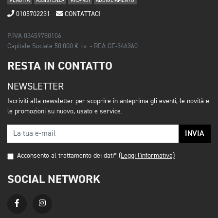
VENDITA
ASSISTENZA
RICAMBI
ABBIGLIAMENTO
0105702231
CONTATTACI
P.IVA 03459780106
Capitale Sociale 50.000 € i.v. - REA GE-346360
RESTA IN CONTATTO
NEWSLETTER
Iscriviti alla newsletter per scoprire in anteprima gli eventi, le novità e
le promozioni su nuovo, usato e service.
INVIA
Acconsento al trattamento dei dati*
(Leggi l'informativa)
SOCIAL NETWORK