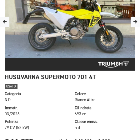
HUSQVARNA SUPERMOTO 701 4T
USATO
Categoria
Colore
N.D.
Bianco Altro
Immatr.
Cilindrata
03/2026
693 cc
Potenza
Classe emiss.
79 CV (58 kW)
n.d.