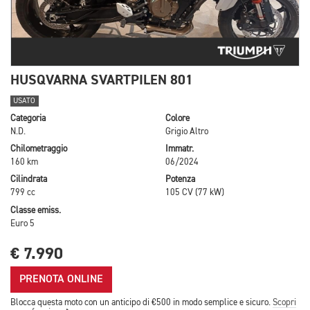
HUSQVARNA SVARTPILEN 801
USATO
Categoria
Colore
N.D.
Grigio Altro
Chilometraggio
Immatr.
160 km
06/2024
Cilindrata
Potenza
799 cc
105 CV (77 kW)
Classe emiss.
Euro 5
€ 7.990
PRENOTA ONLINE
Blocca questa moto con un anticipo di €500 in modo semplice e sicuro.
Scopri