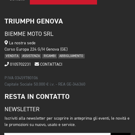
TRIUMPH GENOVA
BIEMME MOTO SRL
La nostra sede
Corso Europa 224 G/H Genova (GE)
VENDITA
ASSISTENZA
RICAMBI
ABBIGLIAMENTO
0105702231
CONTATTACI
P.IVA 03459780106
Capitale Sociale 50.000 € i.v. - REA GE-346360
RESTA IN CONTATTO
NEWSLETTER
Iscriviti alla newsletter per scoprire in anteprima gli eventi, le novità e
le promozioni su nuovo, usato e service.