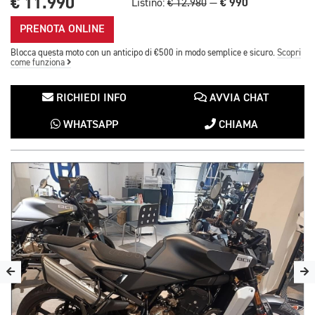
€ 11.990
€ 990
Listino:
€ 12.980
—
PRENOTA ONLINE
Blocca questa moto con un anticipo di €500 in modo semplice e sicuro.
Scopri
come funziona
RICHIEDI INFO
AVVIA CHAT
WHATSAPP
CHIAMA
1/4