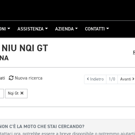
ONI
ASSISTENZA
AZIENDA
CONTATTI
NIU NQI GT
GNA
ati
Nuova ricerca
Indietro
1/0
Avanti
Nqi Gt
NON C'È LA MOTO CHE STAI CERCANDO?
tattaci ora, potrebbe essere a breve disponibile o potremmo aiutarti