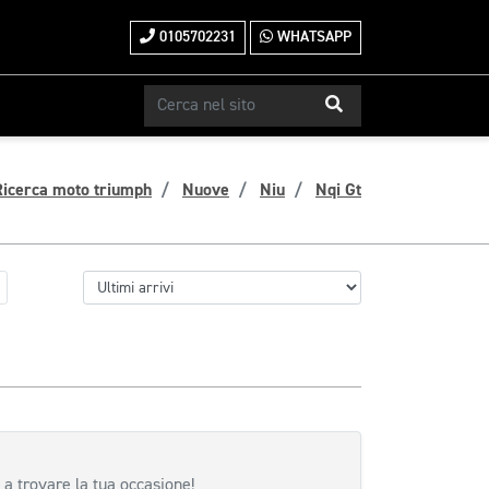
0105702231
WHATSAPP
Ricerca moto triumph
Nuove
Niu
Nqi Gt
 a trovare la tua occasione!