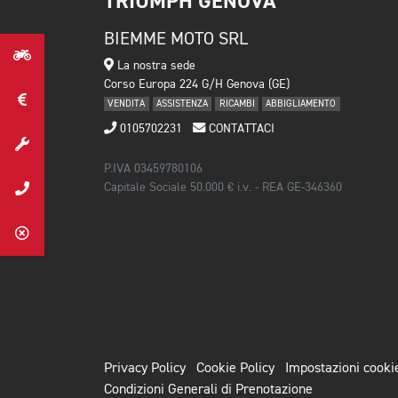
TRIUMPH GENOVA
BIEMME MOTO SRL
La nostra sede
Corso Europa 224 G/H Genova (GE)
VENDITA
ASSISTENZA
RICAMBI
ABBIGLIAMENTO
0105702231
CONTATTACI
P.IVA 03459780106
Capitale Sociale 50.000 € i.v. - REA GE-346360
Privacy Policy
Cookie Policy
Impostazioni cooki
Condizioni Generali di Prenotazione