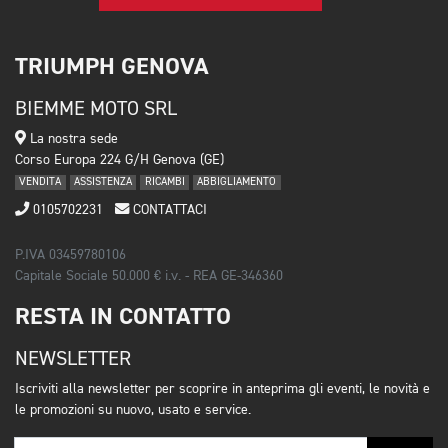
TRIUMPH GENOVA
BIEMME MOTO SRL
La nostra sede
Corso Europa 224 G/H Genova (GE)
VENDITA
ASSISTENZA
RICAMBI
ABBIGLIAMENTO
0105702231
CONTATTACI
P.IVA 03459780106
Capitale Sociale 50.000 € i.v. - REA GE-346360
RESTA IN CONTATTO
NEWSLETTER
Iscriviti alla newsletter per scoprire in anteprima gli eventi, le novità e
le promozioni su nuovo, usato e service.