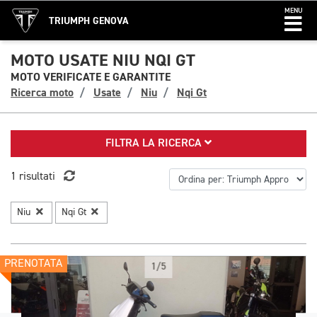
MENU
TRIUMPH GENOVA
MOTO USATE NIU NQI GT
MOTO VERIFICATE E GARANTITE
Ricerca moto
Usate
Niu
Nqi Gt
FILTRA LA RICERCA
1 risultati
Niu
Nqi Gt
PRENOTATA
1/5