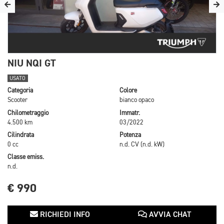
NIU NQI GT
USATO
Categoria
Colore
Scooter
bianco opaco
Chilometraggio
Immatr.
4.500 km
03/2022
Cilindrata
Potenza
0 cc
n.d. CV (n.d. kW)
Classe emiss.
n.d.
€ 990
RICHIEDI INFO
AVVIA CHAT