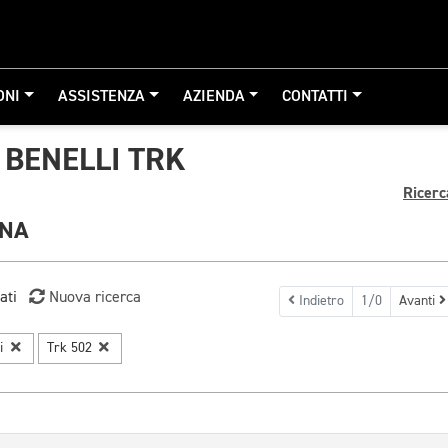
ONI
ASSISTENZA
AZIENDA
CONTATTI
BENELLI TRK
Ricerc
GNA
ati
Nuova ricerca
Indietro
1/0
Avanti
li
Trk 502