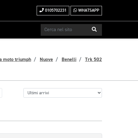
0105702231
WHATSAPP
a moto triumph
Nuove
Benelli
Trk 502