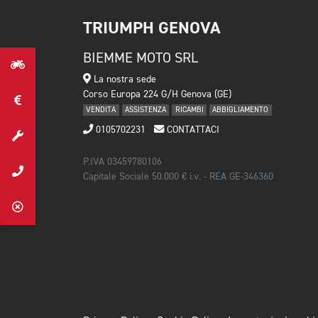
TRIUMPH GENOVA
BIEMME MOTO SRL
La nostra sede
Corso Europa 224 G/H Genova (GE)
VENDITA
ASSISTENZA
RICAMBI
ABBIGLIAMENTO
0105702231
CONTATTACI
P.IVA 03459780106
Capitale Sociale 50.000 € i.v. - REA GE-346360