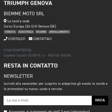
TRIUMPH GENOVA
BIEMME MOTO SRL
La nostra sede
Corso Europa 224 G/H Genova (GE)
VENDITA
ASSISTENZA
RICAMBI
ABBIGLIAMENTO
0105702231
CONTATTACI
P.IVA 03459780106
Capitale Sociale 50.000 € i.v. - REA GE-346360
RESTA IN CONTATTO
NEWSLETTER
Iscriviti alla newsletter per scoprire in anteprima gli eventi, le novità e
le promozioni su nuovo, usato e service.
INVIA
Acconsento al trattamento dei dati*
(Leggi l'informativa)