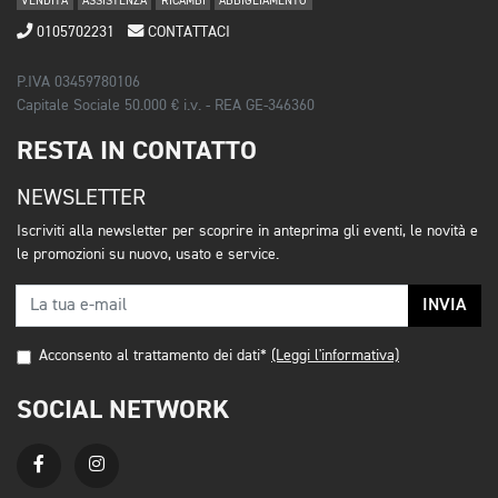
VENDITA
ASSISTENZA
RICAMBI
ABBIGLIAMENTO
0105702231
CONTATTACI
P.IVA 03459780106
Capitale Sociale 50.000 € i.v. - REA GE-346360
RESTA IN CONTATTO
NEWSLETTER
Iscriviti alla newsletter per scoprire in anteprima gli eventi, le novità e
le promozioni su nuovo, usato e service.
INVIA
Acconsento al trattamento dei dati*
(Leggi l'informativa)
SOCIAL NETWORK