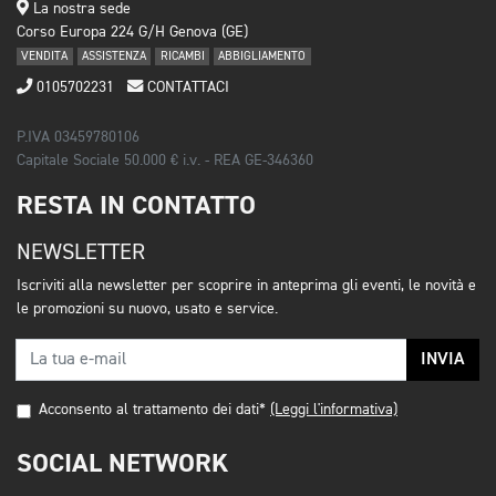
La nostra sede
Corso Europa 224 G/H Genova (GE)
VENDITA
ASSISTENZA
RICAMBI
ABBIGLIAMENTO
0105702231
CONTATTACI
P.IVA 03459780106
Capitale Sociale 50.000 € i.v. - REA GE-346360
RESTA IN CONTATTO
NEWSLETTER
Iscriviti alla newsletter per scoprire in anteprima gli eventi, le novità e
le promozioni su nuovo, usato e service.
INVIA
Acconsento al trattamento dei dati*
(Leggi l'informativa)
SOCIAL NETWORK