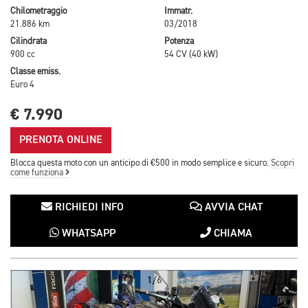
Chilometraggio
Immatr.
21.886 km
03/2018
Cilindrata
Potenza
900 cc
54 CV (40 kW)
Classe emiss.
Euro 4
€ 7.990
PRENOTA ONLINE
Blocca questa moto con un anticipo di €500 in modo semplice e sicuro.
Scopri
come funziona
RICHIEDI INFO
AVVIA CHAT
WHATSAPP
CHIAMA
1/6