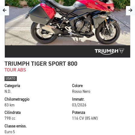
TRIUMPH TIGER SPORT 800
TOUR ABS
USATO
Categoria
Colore
N.D.
Rosso Nero
Chilometraggio
Immatr.
83 km
03/2026
Cilindrata
Potenza
798 cc
116 CV (85 kW)
Classe emiss.
Euro 5