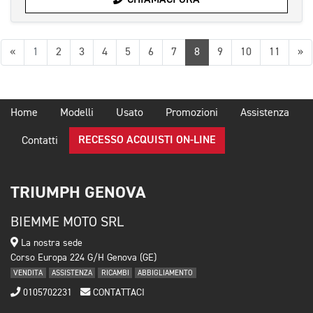
Precedente
Su
«
1
2
3
4
5
6
7
8
9
10
11
»
Home
Modelli
Usato
Promozioni
Assistenza
RECESSO ACQUISTI ON-LINE
Contatti
TRIUMPH GENOVA
BIEMME MOTO SRL
La nostra sede
Corso Europa 224 G/H Genova (GE)
VENDITA
ASSISTENZA
RICAMBI
ABBIGLIAMENTO
0105702231
CONTATTACI