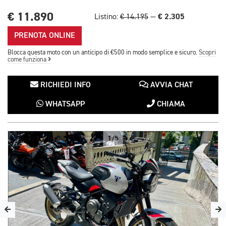
€ 11.890
€ 2.305
Listino:
€ 14.195
—
PRENOTA ONLINE
Blocca questa moto con un anticipo di €500 in modo semplice e sicuro.
Scopri
come funziona
RICHIEDI INFO
AVVIA CHAT
WHATSAPP
CHIAMA
1/5