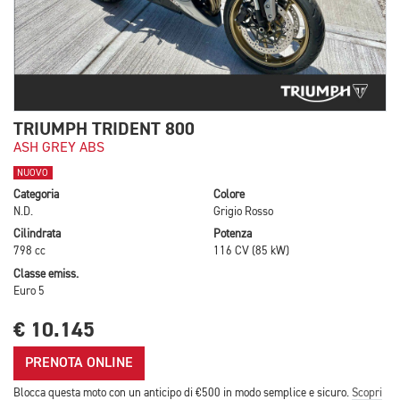
TRIUMPH TRIDENT 800
ASH GREY ABS
NUOVO
Categoria
Colore
N.D.
Grigio Rosso
Cilindrata
Potenza
798 cc
116 CV (85 kW)
Classe emiss.
Euro 5
€ 10.145
PRENOTA ONLINE
Blocca questa moto con un anticipo di €500 in modo semplice e sicuro.
Scopri