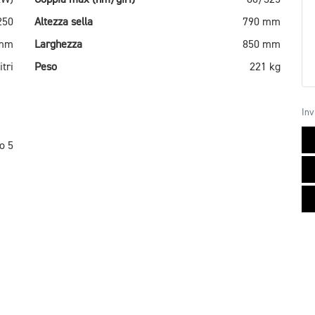
250
Altezza sella
790 mm
 mm
Larghezza
850 mm
itri
Peso
221 kg
Inv
o 5