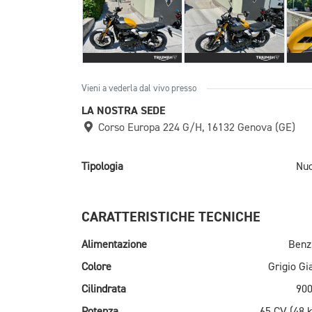
Vieni a vederla dal vivo presso
LA NOSTRA SEDE
Corso Europa 224 G/H, 16132 Genova (GE)
Tipologia
Nu
CARATTERISTICHE TECNICHE
Alimentazione
Benz
Colore
Grigio Gi
Cilindrata
900
Potenza
65 CV (48 