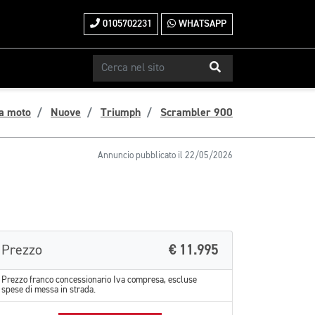
0105702231
WHATSAPP
a moto
Nuove
Triumph
Scrambler 900
Annuncio pubblicato il 22/05/2026
Prezzo
€ 11.995
Prezzo franco concessionario Iva compresa, escluse
spese di messa in strada.