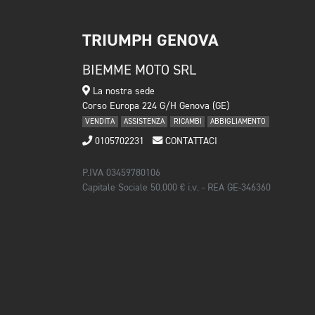
TRIUMPH GENOVA
BIEMME MOTO SRL
La nostra sede
Corso Europa 224 G/H Genova (GE)
VENDITA
ASSISTENZA
RICAMBI
ABBIGLIAMENTO
0105702231
CONTATTACI
P.IVA 03459780106
Capitale Sociale 50.000 € i.v. - REA GE-346360