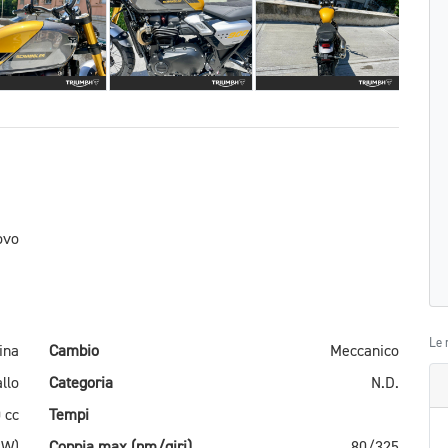
ovo
Le 
ina
Cambio
Meccanico
allo
Categoria
N.D.
 cc
Tempi
kW)
Coppia max (nm/giri)
80/325