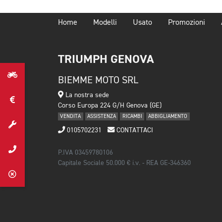
Home
Modelli
Usato
Promozioni
TRIUMPH GENOVA
BIEMME MOTO SRL
La nostra sede
Corso Europa 224 G/H Genova (GE)
VENDITA
ASSISTENZA
RICAMBI
ABBIGLIAMENTO
0105702231
CONTATTACI
P.IVA 03459780106
Capitale Sociale 50.000 € i.v. - REA GE-346360