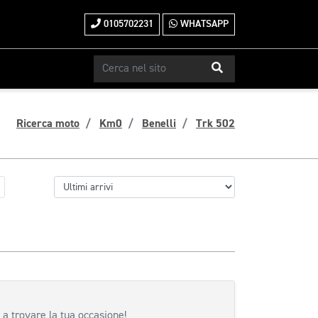
0105702231
WHATSAPP
Ricerca moto
Km0
Benelli
Trk 502
 a trovare la tua occasione!