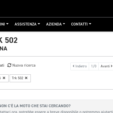
ONI
ASSISTENZA
AZIENDA
CONTATTI
K 502
GNA
ati
Nuova ricerca
Indietro
1/0
Avanti
li
Trk 502
NON C'È LA MOTO CHE STAI CERCANDO?
tattaci ora, potrebbe essere a breve disponibile o potremmo aiutarti