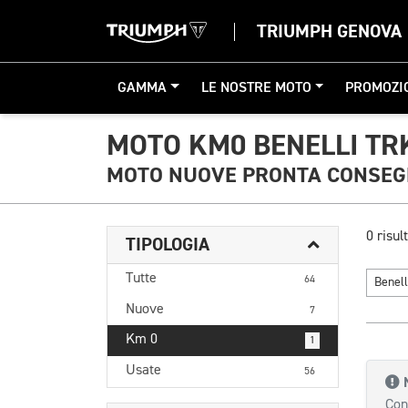
TRIUMPH GENOVA
GAMMA
LE NOSTRE MOTO
PROMOZI
MOTO KM0 BENELLI TR
MOTO NUOVE PRONTA CONSE
0 risult
TIPOLOGIA
Tutte
64
Benel
Nuove
7
Km 0
1
Usate
56
Con